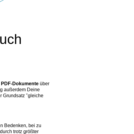
auch
ls PDF-Dokumente
über
ung außerdem Deine
er Grundsatz "gleiche
ben Bedenken, bei zu
urch trotz größter