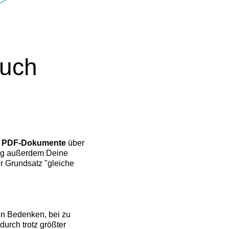
auch
ls PDF-Dokumente
über
ung außerdem Deine
er Grundsatz "gleiche
ben Bedenken, bei zu
urch trotz größter