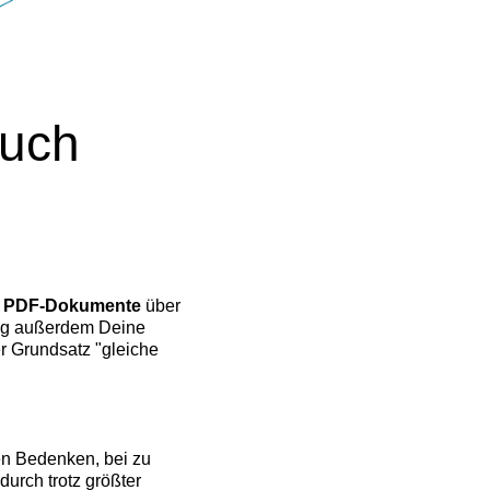
auch
ls PDF-Dokumente
über
ung außerdem Deine
er Grundsatz "gleiche
ben Bedenken, bei zu
urch trotz größter