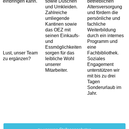
einbringen kann.
sowie Duschen
betrieblichen
und Umkleiden.
Altersversorgung
Zahlreiche
und fördern die
umliegende
persönliche und
Kantinen sowie
fachliche
das OEZ mit
Weiterbildung
seinen Einkaufs-
durch ein internes
und
Programm und
Essmöglichkeiten
eine
Lust, unser Team
sorgen für das
Fachbibliothek.
zu ergänzen?
leibliche Wohl
Soziales
unserer
Engagement
Mitarbeiter.
unterstützen wir
mit bis zu drei
Tagen
Sonderurlaub im
Jahr.