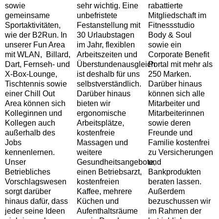
sowie
sehr wichtig. Eine
rabattierte
gemeinsame
unbefristete
Mitgliedschaft im
Sportaktivitäten,
Festanstellung mit
Fitnessstudio
wie der B2Run. In
30 Urlaubstagen
Body & Soul
unserer Fun Area
im Jahr, flexiblen
sowie ein
mit WLAN, Billard,
Arbeitszeiten und
Corporate Benefit
Dart, Fernseh- und
Überstundenausgleich
Portal mit mehr als
X-Box-Lounge,
ist deshalb für uns
250 Marken.
Tischtennis sowie
selbstverständlich.
Darüber hinaus
einer Chill Out
Darüber hinaus
können sich alle
Area können sich
bieten wir
Mitarbeiter und
Kolleginnen und
ergonomische
Mitarbeiterinnen
Kollegen auch
Arbeitsplätze,
sowie deren
außerhalb des
kostenfreie
Freunde und
Jobs
Massagen und
Familie kostenfrei
kennenlernen.
weitere
zu Versicherungen
Unser
Gesundheitsangebote,
und
Betriebliches
einen Betriebsarzt,
Bankprodukten
Vorschlagswesen
kostenfreien
beraten lassen.
sorgt darüber
Kaffee, mehrere
Außerdem
hinaus dafür, dass
Küchen und
bezuschussen wir
jeder seine Ideen
Aufenthaltsräume
im Rahmen der