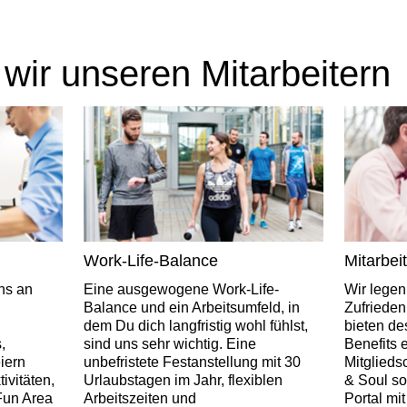
 wir unseren Mitarbeitern
Work-Life-Balance
Mitarbei
ns an
Eine ausgewogene Work-Life-
Wir legen
Balance und ein Arbeitsumfeld, in
Zufrieden
dem Du dich langfristig wohl fühlst,
bieten de
,
sind uns sehr wichtig. Eine
Benefits e
iern
unbefristete Festanstellung mit 30
Mitglieds
vitäten,
Urlaubstagen im Jahr, flexiblen
& Soul so
Fun Area
Arbeitszeiten und
Portal mi