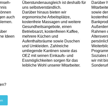
ernseh-
Überstundenausgleich ist deshalb für
Darüber h
nnis
uns selbstverständlich.
Mitarbeit
 können
Darüber hinaus bieten wir
sowie de
egen auch
ergonomische Arbeitsplätze,
kostenfre
lernen.
kostenfreie Massagen und weitere
Bankprodu
Gesundheitsangebote, einen
Außerdem
über
Betriebsarzt, kostenfreien Kaffee,
Rahmen d
ine Ideen
mehrere Küchen und
Altersver
Aufenthaltsräume sowie Duschen
persönlic
und Umkleiden. Zahlreiche
Weiterbil
umliegende Kantinen sowie das
Programm
OEZ mit seinen Einkaufs- und
Soziales
Essmöglichkeiten sorgen für das
wir mit bi
leibliche Wohl unserer Mitarbeiter.
Sonderurl
zen?
en