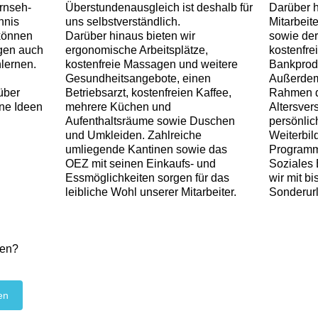
ernseh-
Überstundenausgleich ist deshalb für
Darüber h
nnis
uns selbstverständlich.
Mitarbeit
 können
Darüber hinaus bieten wir
sowie de
egen auch
ergonomische Arbeitsplätze,
kostenfre
lernen.
kostenfreie Massagen und weitere
Bankprodu
Gesundheitsangebote, einen
Außerdem
über
Betriebsarzt, kostenfreien Kaffee,
Rahmen d
ine Ideen
mehrere Küchen und
Altersver
Aufenthaltsräume sowie Duschen
persönlic
und Umkleiden. Zahlreiche
Weiterbil
umliegende Kantinen sowie das
Programm
OEZ mit seinen Einkaufs- und
Soziales
Essmöglichkeiten sorgen für das
wir mit bi
leibliche Wohl unserer Mitarbeiter.
Sonderurl
zen?
en