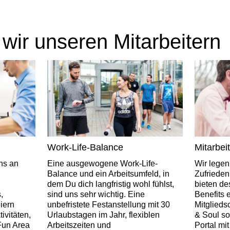
 wir unseren Mitarbeitern
Work-Life-Balance
Mitarbei
ns an
Eine ausgewogene Work-Life-
Wir legen
Balance und ein Arbeitsumfeld, in
Zufrieden
dem Du dich langfristig wohl fühlst,
bieten de
,
sind uns sehr wichtig. Eine
Benefits e
iern
unbefristete Festanstellung mit 30
Mitglieds
vitäten,
Urlaubstagen im Jahr, flexiblen
& Soul so
Fun Area
Arbeitszeiten und
Portal mi