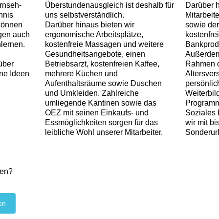
ernseh-
Überstundenausgleich ist deshalb für
Darüber h
nnis
uns selbstverständlich.
Mitarbeit
 können
Darüber hinaus bieten wir
sowie de
egen auch
ergonomische Arbeitsplätze,
kostenfre
lernen.
kostenfreie Massagen und weitere
Bankprodu
Gesundheitsangebote, einen
Außerdem
über
Betriebsarzt, kostenfreien Kaffee,
Rahmen d
ine Ideen
mehrere Küchen und
Altersver
Aufenthaltsräume sowie Duschen
persönlic
und Umkleiden. Zahlreiche
Weiterbil
umliegende Kantinen sowie das
Programm
OEZ mit seinen Einkaufs- und
Soziales
Essmöglichkeiten sorgen für das
wir mit bi
leibliche Wohl unserer Mitarbeiter.
Sonderurl
zen?
en