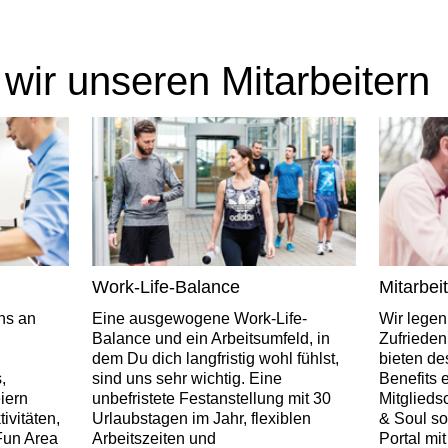
 wir unseren Mitarbeitern
Work-Life-Balance
Mitarbei
ns an
Eine ausgewogene Work-Life-
Wir legen
Balance und ein Arbeitsumfeld, in
Zufrieden
dem Du dich langfristig wohl fühlst,
bieten de
,
sind uns sehr wichtig. Eine
Benefits e
iern
unbefristete Festanstellung mit 30
Mitglieds
vitäten,
Urlaubstagen im Jahr, flexiblen
& Soul so
Fun Area
Arbeitszeiten und
Portal mi