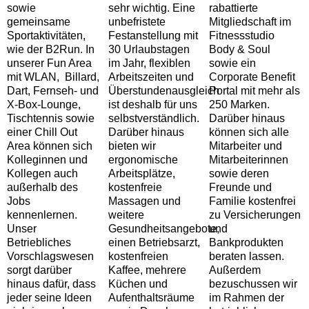
sowie
sehr wichtig. Eine
rabattierte
gemeinsame
unbefristete
Mitgliedschaft im
Sportaktivitäten,
Festanstellung mit
Fitnessstudio
wie der B2Run. In
30 Urlaubstagen
Body & Soul
unserer Fun Area
im Jahr, flexiblen
sowie ein
mit WLAN, Billard,
Arbeitszeiten und
Corporate Benefit
Dart, Fernseh- und
Überstundenausgleich
Portal mit mehr als
X-Box-Lounge,
ist deshalb für uns
250 Marken.
Tischtennis sowie
selbstverständlich.
Darüber hinaus
einer Chill Out
Darüber hinaus
können sich alle
Area können sich
bieten wir
Mitarbeiter und
Kolleginnen und
ergonomische
Mitarbeiterinnen
Kollegen auch
Arbeitsplätze,
sowie deren
außerhalb des
kostenfreie
Freunde und
Jobs
Massagen und
Familie kostenfrei
kennenlernen.
weitere
zu Versicherungen
Unser
Gesundheitsangebote,
und
Betriebliches
einen Betriebsarzt,
Bankprodukten
Vorschlagswesen
kostenfreien
beraten lassen.
sorgt darüber
Kaffee, mehrere
Außerdem
hinaus dafür, dass
Küchen und
bezuschussen wir
jeder seine Ideen
Aufenthaltsräume
im Rahmen der