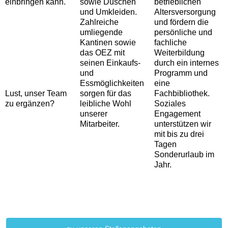
einbringen kann.
sowie Duschen
betrieblichen
und Umkleiden.
Altersversorgung
Zahlreiche
und fördern die
umliegende
persönliche und
Kantinen sowie
fachliche
das OEZ mit
Weiterbildung
seinen Einkaufs-
durch ein internes
und
Programm und
Essmöglichkeiten
eine
Lust, unser Team
sorgen für das
Fachbibliothek.
zu ergänzen?
leibliche Wohl
Soziales
unserer
Engagement
Mitarbeiter.
unterstützen wir
mit bis zu drei
Tagen
Sonderurlaub im
Jahr.