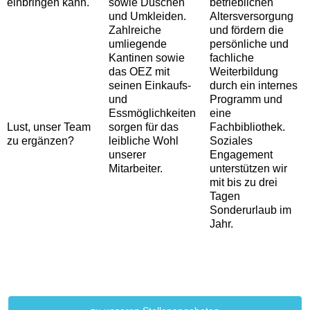
einbringen kann.
sowie Duschen
betrieblichen
und Umkleiden.
Altersversorgung
Zahlreiche
und fördern die
umliegende
persönliche und
Kantinen sowie
fachliche
das OEZ mit
Weiterbildung
seinen Einkaufs-
durch ein internes
und
Programm und
Essmöglichkeiten
eine
Lust, unser Team
sorgen für das
Fachbibliothek.
zu ergänzen?
leibliche Wohl
Soziales
unserer
Engagement
Mitarbeiter.
unterstützen wir
mit bis zu drei
Tagen
Sonderurlaub im
Jahr.