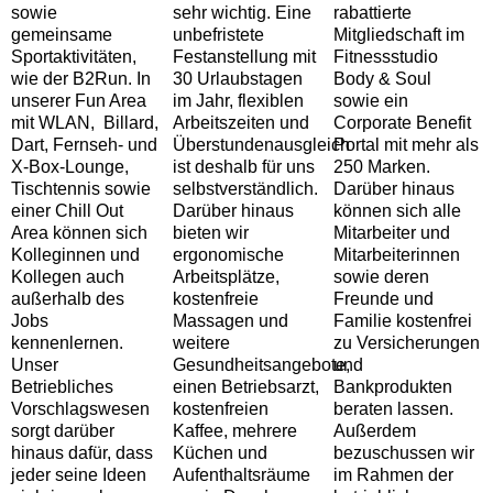
sowie
sehr wichtig. Eine
rabattierte
gemeinsame
unbefristete
Mitgliedschaft im
Sportaktivitäten,
Festanstellung mit
Fitnessstudio
wie der B2Run. In
30 Urlaubstagen
Body & Soul
unserer Fun Area
im Jahr, flexiblen
sowie ein
mit WLAN, Billard,
Arbeitszeiten und
Corporate Benefit
Dart, Fernseh- und
Überstundenausgleich
Portal mit mehr als
X-Box-Lounge,
ist deshalb für uns
250 Marken.
Tischtennis sowie
selbstverständlich.
Darüber hinaus
einer Chill Out
Darüber hinaus
können sich alle
Area können sich
bieten wir
Mitarbeiter und
Kolleginnen und
ergonomische
Mitarbeiterinnen
Kollegen auch
Arbeitsplätze,
sowie deren
außerhalb des
kostenfreie
Freunde und
Jobs
Massagen und
Familie kostenfrei
kennenlernen.
weitere
zu Versicherungen
Unser
Gesundheitsangebote,
und
Betriebliches
einen Betriebsarzt,
Bankprodukten
Vorschlagswesen
kostenfreien
beraten lassen.
sorgt darüber
Kaffee, mehrere
Außerdem
hinaus dafür, dass
Küchen und
bezuschussen wir
jeder seine Ideen
Aufenthaltsräume
im Rahmen der