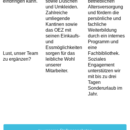
einbringen kann.
sowie Duschen
betrieblichen
und Umkleiden.
Altersversorgung
Zahlreiche
und fördern die
umliegende
persönliche und
Kantinen sowie
fachliche
das OEZ mit
Weiterbildung
seinen Einkaufs-
durch ein internes
und
Programm und
Essmöglichkeiten
eine
Lust, unser Team
sorgen für das
Fachbibliothek.
zu ergänzen?
leibliche Wohl
Soziales
unserer
Engagement
Mitarbeiter.
unterstützen wir
mit bis zu drei
Tagen
Sonderurlaub im
Jahr.