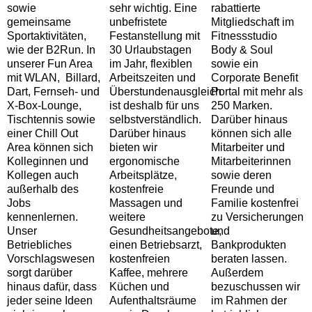
sowie
sehr wichtig. Eine
rabattierte
gemeinsame
unbefristete
Mitgliedschaft im
Sportaktivitäten,
Festanstellung mit
Fitnessstudio
wie der B2Run. In
30 Urlaubstagen
Body & Soul
unserer Fun Area
im Jahr, flexiblen
sowie ein
mit WLAN, Billard,
Arbeitszeiten und
Corporate Benefit
Dart, Fernseh- und
Überstundenausgleich
Portal mit mehr als
X-Box-Lounge,
ist deshalb für uns
250 Marken.
Tischtennis sowie
selbstverständlich.
Darüber hinaus
einer Chill Out
Darüber hinaus
können sich alle
Area können sich
bieten wir
Mitarbeiter und
Kolleginnen und
ergonomische
Mitarbeiterinnen
Kollegen auch
Arbeitsplätze,
sowie deren
außerhalb des
kostenfreie
Freunde und
Jobs
Massagen und
Familie kostenfrei
kennenlernen.
weitere
zu Versicherungen
Unser
Gesundheitsangebote,
und
Betriebliches
einen Betriebsarzt,
Bankprodukten
Vorschlagswesen
kostenfreien
beraten lassen.
sorgt darüber
Kaffee, mehrere
Außerdem
hinaus dafür, dass
Küchen und
bezuschussen wir
jeder seine Ideen
Aufenthaltsräume
im Rahmen der