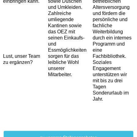
einbringen kann.
sowie Duschen
betrieblichen
und Umkleiden.
Altersversorgung
Zahlreiche
und fördern die
umliegende
persönliche und
Kantinen sowie
fachliche
das OEZ mit
Weiterbildung
seinen Einkaufs-
durch ein internes
und
Programm und
Essmöglichkeiten
eine
Lust, unser Team
sorgen für das
Fachbibliothek.
zu ergänzen?
leibliche Wohl
Soziales
unserer
Engagement
Mitarbeiter.
unterstützen wir
mit bis zu drei
Tagen
Sonderurlaub im
Jahr.