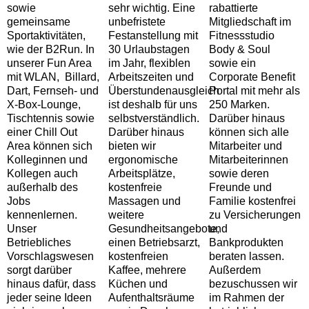
sowie
sehr wichtig. Eine
rabattierte
gemeinsame
unbefristete
Mitgliedschaft im
Sportaktivitäten,
Festanstellung mit
Fitnessstudio
wie der B2Run. In
30 Urlaubstagen
Body & Soul
unserer Fun Area
im Jahr, flexiblen
sowie ein
mit WLAN, Billard,
Arbeitszeiten und
Corporate Benefit
Dart, Fernseh- und
Überstundenausgleich
Portal mit mehr als
X-Box-Lounge,
ist deshalb für uns
250 Marken.
Tischtennis sowie
selbstverständlich.
Darüber hinaus
einer Chill Out
Darüber hinaus
können sich alle
Area können sich
bieten wir
Mitarbeiter und
Kolleginnen und
ergonomische
Mitarbeiterinnen
Kollegen auch
Arbeitsplätze,
sowie deren
außerhalb des
kostenfreie
Freunde und
Jobs
Massagen und
Familie kostenfrei
kennenlernen.
weitere
zu Versicherungen
Unser
Gesundheitsangebote,
und
Betriebliches
einen Betriebsarzt,
Bankprodukten
Vorschlagswesen
kostenfreien
beraten lassen.
sorgt darüber
Kaffee, mehrere
Außerdem
hinaus dafür, dass
Küchen und
bezuschussen wir
jeder seine Ideen
Aufenthaltsräume
im Rahmen der