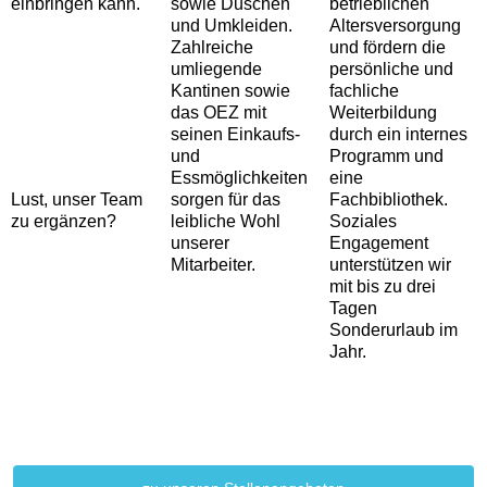
einbringen kann.
sowie Duschen
betrieblichen
und Umkleiden.
Altersversorgung
Zahlreiche
und fördern die
umliegende
persönliche und
Kantinen sowie
fachliche
das OEZ mit
Weiterbildung
seinen Einkaufs-
durch ein internes
und
Programm und
Essmöglichkeiten
eine
Lust, unser Team
sorgen für das
Fachbibliothek.
zu ergänzen?
leibliche Wohl
Soziales
unserer
Engagement
Mitarbeiter.
unterstützen wir
mit bis zu drei
Tagen
Sonderurlaub im
Jahr.