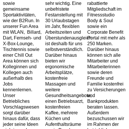
sowie
sehr wichtig. Eine
rabattierte
gemeinsame
unbefristete
Mitgliedschaft im
Sportaktivitäten,
Festanstellung mit
Fitnessstudio
wie der B2Run. In
30 Urlaubstagen
Body & Soul
unserer Fun Area
im Jahr, flexiblen
sowie ein
mit WLAN, Billard,
Arbeitszeiten und
Corporate Benefit
Dart, Fernseh- und
Überstundenausgleich
Portal mit mehr als
X-Box-Lounge,
ist deshalb für uns
250 Marken.
Tischtennis sowie
selbstverständlich.
Darüber hinaus
einer Chill Out
Darüber hinaus
können sich alle
Area können sich
bieten wir
Mitarbeiter und
Kolleginnen und
ergonomische
Mitarbeiterinnen
Kollegen auch
Arbeitsplätze,
sowie deren
außerhalb des
kostenfreie
Freunde und
Jobs
Massagen und
Familie kostenfrei
kennenlernen.
weitere
zu Versicherungen
Unser
Gesundheitsangebote,
und
Betriebliches
einen Betriebsarzt,
Bankprodukten
Vorschlagswesen
kostenfreien
beraten lassen.
sorgt darüber
Kaffee, mehrere
Außerdem
hinaus dafür, dass
Küchen und
bezuschussen wir
jeder seine Ideen
Aufenthaltsräume
im Rahmen der