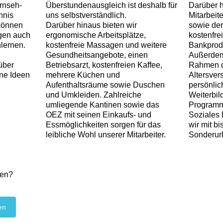
ernseh-
Überstundenausgleich ist deshalb für
Darüber h
nnis
uns selbstverständlich.
Mitarbeit
 können
Darüber hinaus bieten wir
sowie de
egen auch
ergonomische Arbeitsplätze,
kostenfre
lernen.
kostenfreie Massagen und weitere
Bankprodu
Gesundheitsangebote, einen
Außerdem
über
Betriebsarzt, kostenfreien Kaffee,
Rahmen d
ine Ideen
mehrere Küchen und
Altersver
Aufenthaltsräume sowie Duschen
persönlic
und Umkleiden. Zahlreiche
Weiterbil
umliegende Kantinen sowie das
Programm
OEZ mit seinen Einkaufs- und
Soziales
Essmöglichkeiten sorgen für das
wir mit bi
leibliche Wohl unserer Mitarbeiter.
Sonderurl
zen?
en