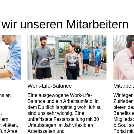
 wir unseren Mitarbeitern
Work-Life-Balance
Mitarbei
ns an
Eine ausgewogene Work-Life-
Wir legen
Balance und ein Arbeitsumfeld, in
Zufrieden
dem Du dich langfristig wohl fühlst,
bieten de
,
sind uns sehr wichtig. Eine
Benefits e
iern
unbefristete Festanstellung mit 30
Mitglieds
vitäten,
Urlaubstagen im Jahr, flexiblen
& Soul so
Fun Area
Arbeitszeiten und
Portal mi