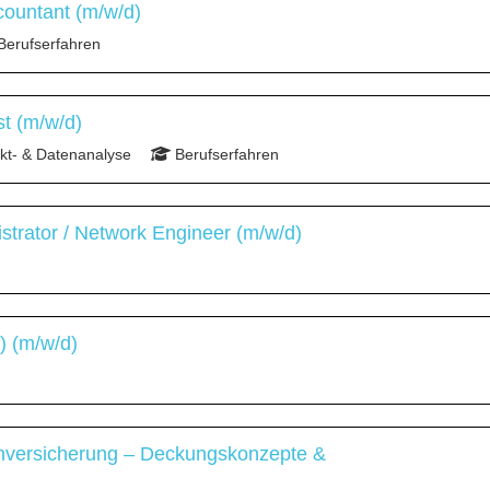
countant (m/w/d)
Berufserfahren
st (m/w/d)
t- & Datenanalyse
Berufserfahren
strator / Network Engineer (m/w/d)
) (m/w/d)
chversicherung – Deckungskonzepte &