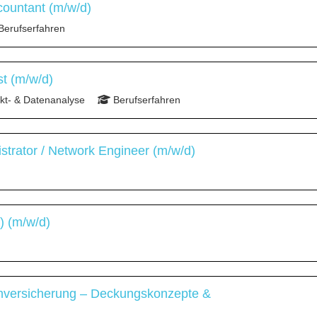
countant (m/w/d)
Berufserfahren
st (m/w/d)
t- & Datenanalyse
Berufserfahren
strator / Network Engineer (m/w/d)
) (m/w/d)
chversicherung – Deckungskonzepte &