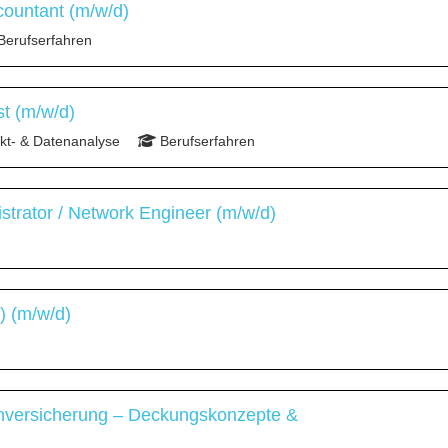
countant (m/w/d)
Berufserfahren
st (m/w/d)
t- & Datenanalyse
Berufserfahren
strator / Network Engineer (m/w/d)
) (m/w/d)
chversicherung – Deckungskonzepte &