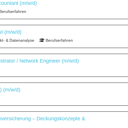
countant (m/w/d)
Berufserfahren
st (m/w/d)
t- & Datenanalyse
Berufserfahren
strator / Network Engineer (m/w/d)
) (m/w/d)
chversicherung – Deckungskonzepte &