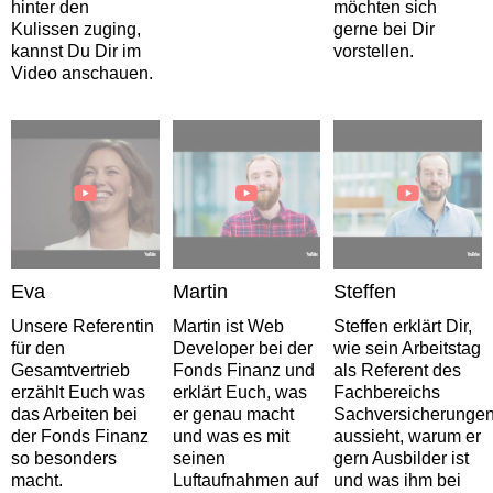
hinter den
möchten sich
Kulissen zuging,
gerne bei Dir
kannst Du Dir im
vorstellen.
Video anschauen.
Eva
Martin
Steffen
Unsere Referentin
Martin ist Web
Steffen erklärt Dir,
für den
Developer bei der
wie sein Arbeitstag
Gesamtvertrieb
Fonds Finanz und
als Referent des
erzählt Euch was
erklärt Euch, was
Fachbereichs
das Arbeiten bei
er genau macht
Sachversicherunge
der Fonds Finanz
und was es mit
aussieht, warum er
so besonders
seinen
gern Ausbilder ist
macht.
Luftaufnahmen auf
und was ihm bei