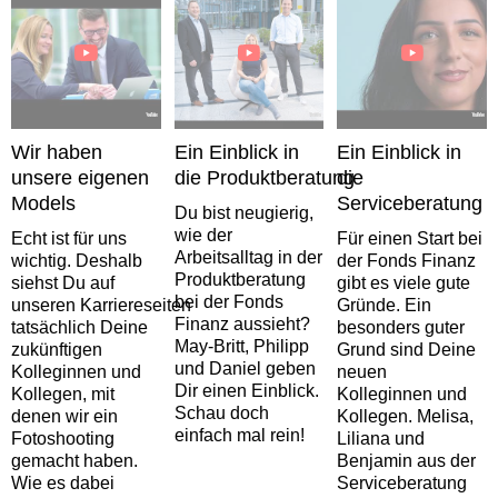
Wir haben
Ein Einblick in
Ein Einblick in
unsere eigenen
die Produktberatung
die
Models
Serviceberatung
Du bist neugierig,
wie der
Echt ist für uns
Für einen Start bei
Arbeitsalltag in der
wichtig. Deshalb
der Fonds Finanz
Produktberatung
siehst Du auf
gibt es viele gute
bei der Fonds
unseren Karriereseiten
Gründe. Ein
Finanz aussieht?
tatsächlich Deine
besonders guter
May-Britt, Philipp
zukünftigen
Grund sind Deine
und Daniel geben
Kolleginnen und
neuen
Dir einen Einblick.
Kollegen, mit
Kolleginnen und
Schau doch
denen wir ein
Kollegen. Melisa,
einfach mal rein!
Fotoshooting
Liliana und
gemacht haben.
Benjamin aus der
Wie es dabei
Serviceberatung