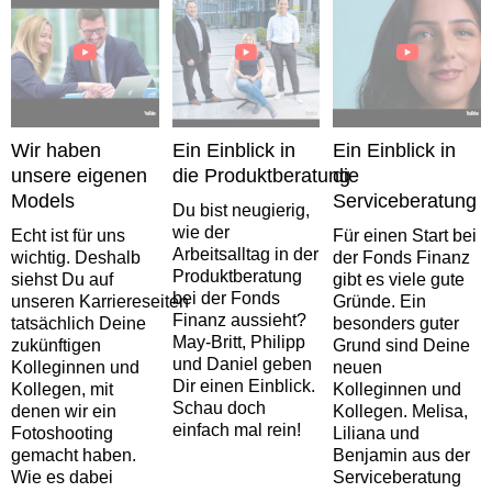
Wir haben
Ein Einblick in
Ein Einblick in
unsere eigenen
die Produktberatung
die
Models
Serviceberatung
Du bist neugierig,
wie der
Echt ist für uns
Für einen Start bei
Arbeitsalltag in der
wichtig. Deshalb
der Fonds Finanz
Produktberatung
siehst Du auf
gibt es viele gute
bei der Fonds
unseren Karriereseiten
Gründe. Ein
Finanz aussieht?
tatsächlich Deine
besonders guter
May-Britt, Philipp
zukünftigen
Grund sind Deine
und Daniel geben
Kolleginnen und
neuen
Dir einen Einblick.
Kollegen, mit
Kolleginnen und
Schau doch
denen wir ein
Kollegen. Melisa,
einfach mal rein!
Fotoshooting
Liliana und
gemacht haben.
Benjamin aus der
Wie es dabei
Serviceberatung