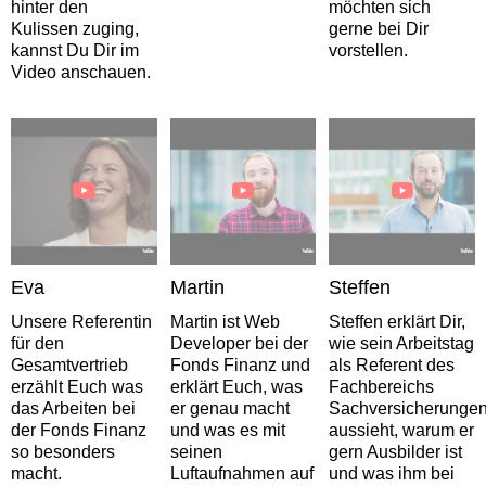
hinter den
möchten sich
Kulissen zuging,
gerne bei Dir
kannst Du Dir im
vorstellen.
Video anschauen.
Eva
Martin
Steffen
Unsere Referentin
Martin ist Web
Steffen erklärt Dir,
für den
Developer bei der
wie sein Arbeitstag
Gesamtvertrieb
Fonds Finanz und
als Referent des
erzählt Euch was
erklärt Euch, was
Fachbereichs
das Arbeiten bei
er genau macht
Sachversicherunge
der Fonds Finanz
und was es mit
aussieht, warum er
so besonders
seinen
gern Ausbilder ist
macht.
Luftaufnahmen auf
und was ihm bei