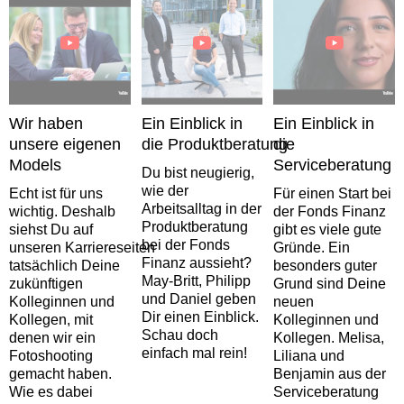
Wir haben
Ein Einblick in
Ein Einblick in
unsere eigenen
die Produktberatung
die
Models
Serviceberatung
Du bist neugierig,
wie der
Echt ist für uns
Für einen Start bei
Arbeitsalltag in der
wichtig. Deshalb
der Fonds Finanz
Produktberatung
siehst Du auf
gibt es viele gute
bei der Fonds
unseren Karriereseiten
Gründe. Ein
Finanz aussieht?
tatsächlich Deine
besonders guter
May-Britt, Philipp
zukünftigen
Grund sind Deine
und Daniel geben
Kolleginnen und
neuen
Dir einen Einblick.
Kollegen, mit
Kolleginnen und
Schau doch
denen wir ein
Kollegen. Melisa,
einfach mal rein!
Fotoshooting
Liliana und
gemacht haben.
Benjamin aus der
Wie es dabei
Serviceberatung