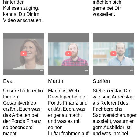
hinter den
möchten sich
Kulissen zuging,
gerne bei Dir
kannst Du Dir im
vorstellen.
Video anschauen.
Eva
Martin
Steffen
Unsere Referentin
Martin ist Web
Steffen erklärt Dir,
für den
Developer bei der
wie sein Arbeitstag
Gesamtvertrieb
Fonds Finanz und
als Referent des
erzählt Euch was
erklärt Euch, was
Fachbereichs
das Arbeiten bei
er genau macht
Sachversicherunge
der Fonds Finanz
und was es mit
aussieht, warum er
so besonders
seinen
gern Ausbilder ist
macht.
Luftaufnahmen auf
und was ihm bei