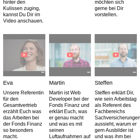
hinter den
möchten sich
Kulissen zuging,
gerne bei Dir
kannst Du Dir im
vorstellen.
Video anschauen.
Eva
Martin
Steffen
Unsere Referentin
Martin ist Web
Steffen erklärt Dir,
für den
Developer bei der
wie sein Arbeitstag
Gesamtvertrieb
Fonds Finanz und
als Referent des
erzählt Euch was
erklärt Euch, was
Fachbereichs
das Arbeiten bei
er genau macht
Sachversicherunge
der Fonds Finanz
und was es mit
aussieht, warum er
so besonders
seinen
gern Ausbilder ist
macht.
Luftaufnahmen auf
und was ihm bei