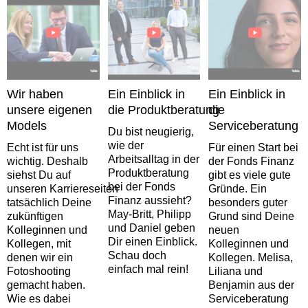
Wir haben
Ein Einblick in
Ein Einblick in
unsere eigenen
die Produktberatung
die
Models
Serviceberatung
Du bist neugierig,
wie der
Echt ist für uns
Für einen Start bei
Arbeitsalltag in der
wichtig. Deshalb
der Fonds Finanz
Produktberatung
siehst Du auf
gibt es viele gute
bei der Fonds
unseren Karriereseiten
Gründe. Ein
Finanz aussieht?
tatsächlich Deine
besonders guter
May-Britt, Philipp
zukünftigen
Grund sind Deine
und Daniel geben
Kolleginnen und
neuen
Dir einen Einblick.
Kollegen, mit
Kolleginnen und
Schau doch
denen wir ein
Kollegen. Melisa,
einfach mal rein!
Fotoshooting
Liliana und
gemacht haben.
Benjamin aus der
Wie es dabei
Serviceberatung