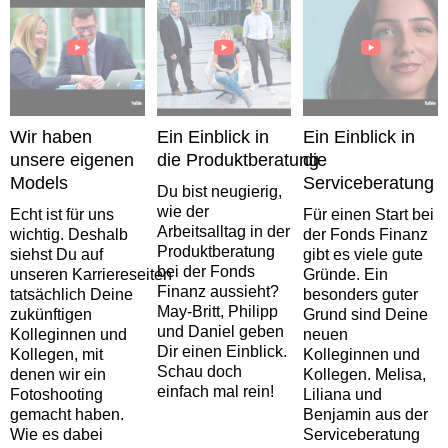
Wir haben
Ein Einblick in
Ein Einblick in
unsere eigenen
die Produktberatung
die
Models
Serviceberatung
Du bist neugierig,
wie der
Echt ist für uns
Für einen Start bei
Arbeitsalltag in der
wichtig. Deshalb
der Fonds Finanz
Produktberatung
siehst Du auf
gibt es viele gute
bei der Fonds
unseren Karriereseiten
Gründe. Ein
Finanz aussieht?
tatsächlich Deine
besonders guter
May-Britt, Philipp
zukünftigen
Grund sind Deine
und Daniel geben
Kolleginnen und
neuen
Dir einen Einblick.
Kollegen, mit
Kolleginnen und
Schau doch
denen wir ein
Kollegen. Melisa,
einfach mal rein!
Fotoshooting
Liliana und
gemacht haben.
Benjamin aus der
Wie es dabei
Serviceberatung