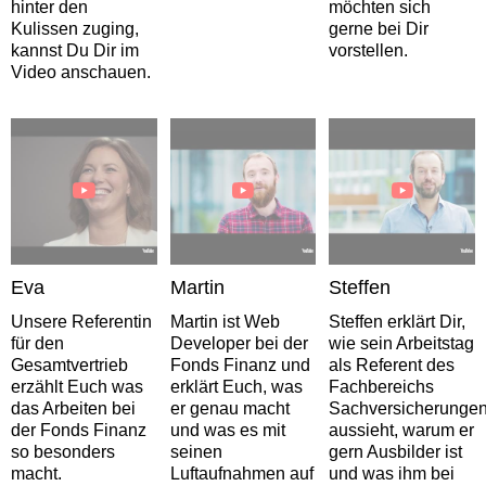
hinter den
möchten sich
Kulissen zuging,
gerne bei Dir
kannst Du Dir im
vorstellen.
Video anschauen.
Eva
Martin
Steffen
Unsere Referentin
Martin ist Web
Steffen erklärt Dir,
für den
Developer bei der
wie sein Arbeitstag
Gesamtvertrieb
Fonds Finanz und
als Referent des
erzählt Euch was
erklärt Euch, was
Fachbereichs
das Arbeiten bei
er genau macht
Sachversicherunge
der Fonds Finanz
und was es mit
aussieht, warum er
so besonders
seinen
gern Ausbilder ist
macht.
Luftaufnahmen auf
und was ihm bei