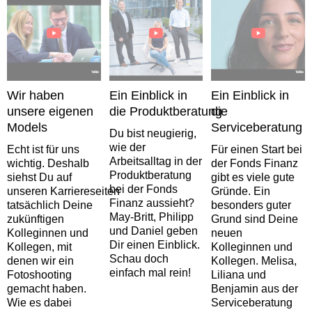
Wir haben
Ein Einblick in
Ein Einblick in
unsere eigenen
die Produktberatung
die
Models
Serviceberatung
Du bist neugierig,
wie der
Echt ist für uns
Für einen Start bei
Arbeitsalltag in der
wichtig. Deshalb
der Fonds Finanz
Produktberatung
siehst Du auf
gibt es viele gute
bei der Fonds
unseren Karriereseiten
Gründe. Ein
Finanz aussieht?
tatsächlich Deine
besonders guter
May-Britt, Philipp
zukünftigen
Grund sind Deine
und Daniel geben
Kolleginnen und
neuen
Dir einen Einblick.
Kollegen, mit
Kolleginnen und
Schau doch
denen wir ein
Kollegen. Melisa,
einfach mal rein!
Fotoshooting
Liliana und
gemacht haben.
Benjamin aus der
Wie es dabei
Serviceberatung