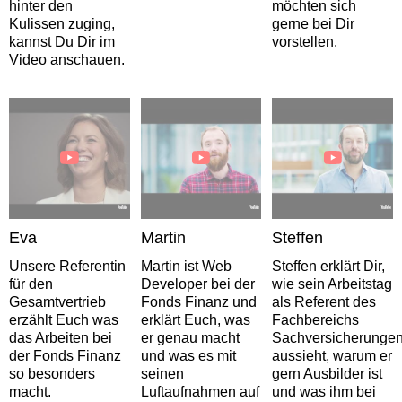
hinter den
möchten sich
Kulissen zuging,
gerne bei Dir
kannst Du Dir im
vorstellen.
Video anschauen.
Eva
Martin
Steffen
Unsere Referentin
Martin ist Web
Steffen erklärt Dir,
für den
Developer bei der
wie sein Arbeitstag
Gesamtvertrieb
Fonds Finanz und
als Referent des
erzählt Euch was
erklärt Euch, was
Fachbereichs
das Arbeiten bei
er genau macht
Sachversicherunge
der Fonds Finanz
und was es mit
aussieht, warum er
so besonders
seinen
gern Ausbilder ist
macht.
Luftaufnahmen auf
und was ihm bei