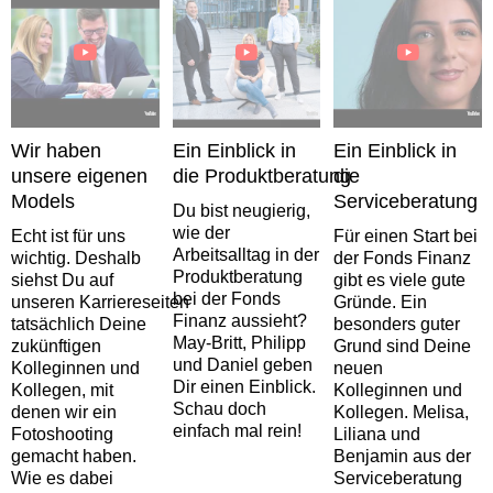
Wir haben
Ein Einblick in
Ein Einblick in
unsere eigenen
die Produktberatung
die
Models
Serviceberatung
Du bist neugierig,
wie der
Echt ist für uns
Für einen Start bei
Arbeitsalltag in der
wichtig. Deshalb
der Fonds Finanz
Produktberatung
siehst Du auf
gibt es viele gute
bei der Fonds
unseren Karriereseiten
Gründe. Ein
Finanz aussieht?
tatsächlich Deine
besonders guter
May-Britt, Philipp
zukünftigen
Grund sind Deine
und Daniel geben
Kolleginnen und
neuen
Dir einen Einblick.
Kollegen, mit
Kolleginnen und
Schau doch
denen wir ein
Kollegen. Melisa,
einfach mal rein!
Fotoshooting
Liliana und
gemacht haben.
Benjamin aus der
Wie es dabei
Serviceberatung