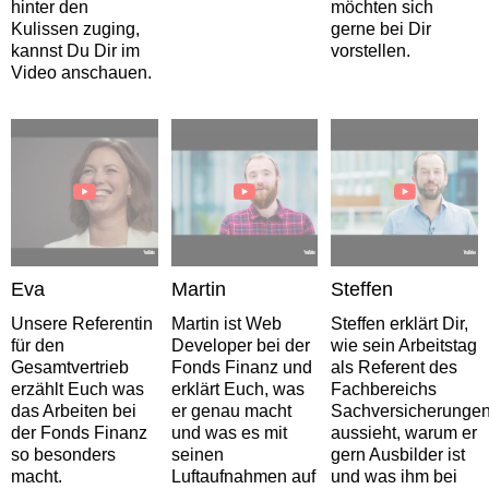
hinter den
möchten sich
Kulissen zuging,
gerne bei Dir
kannst Du Dir im
vorstellen.
Video anschauen.
Eva
Martin
Steffen
Unsere Referentin
Martin ist Web
Steffen erklärt Dir,
für den
Developer bei der
wie sein Arbeitstag
Gesamtvertrieb
Fonds Finanz und
als Referent des
erzählt Euch was
erklärt Euch, was
Fachbereichs
das Arbeiten bei
er genau macht
Sachversicherunge
der Fonds Finanz
und was es mit
aussieht, warum er
so besonders
seinen
gern Ausbilder ist
macht.
Luftaufnahmen auf
und was ihm bei