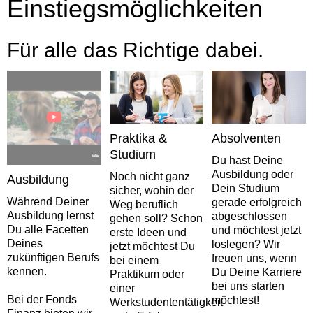
Einstiegsmöglichkeiten
Für alle das Richtige dabei.
Praktika &
Absolventen
Studium
Du hast Deine
Ausbildung oder
Noch nicht ganz
Ausbildung
Dein Studium
sicher, wohin der
Während Deiner
gerade erfolgreich
Weg beruflich
Ausbildung lernst
abgeschlossen
gehen soll? Schon
Du alle Facetten
und möchtest jetzt
erste Ideen und
Deines
loslegen? Wir
jetzt möchtest Du
zukünftigen Berufs
freuen uns, wenn
bei einem
kennen.
Du Deine Karriere
Praktikum oder
bei uns starten
einer
Bei der Fonds
möchtest!
Werkstudententätigkeit