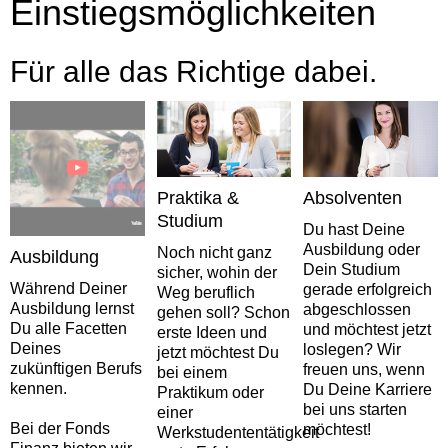
Einstiegsmöglichkeiten
Für alle das Richtige dabei.
Praktika &
Absolventen
Studium
Du hast Deine
Ausbildung oder
Noch nicht ganz
Ausbildung
Dein Studium
sicher, wohin der
Während Deiner
gerade erfolgreich
Weg beruflich
Ausbildung lernst
abgeschlossen
gehen soll? Schon
Du alle Facetten
und möchtest jetzt
erste Ideen und
Deines
loslegen? Wir
jetzt möchtest Du
zukünftigen Berufs
freuen uns, wenn
bei einem
kennen.
Du Deine Karriere
Praktikum oder
bei uns starten
einer
Bei der Fonds
möchtest!
Werkstudententätigkeit