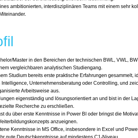
eines ambitionierten, interdisziplinären Teams mit einem sehr ko
Miteinander.
fil
chelor/Master in den Bereichen der technischen BWL, VWL, BWL,
nem vergleichbaren analytischen Studiengang.
em Studium bereits erste praktische Erfahrungen gesammelt, i
s Intelligence, Unternehmensberatung oder Controlling, und zei
rganisierte Arbeitsweise aus.
lungen eigenständig und lösungsorientiert an und bist in der L
gezielte Recherche zu erschließen.
st du über erste Kenntnisse in Power BI oder bringst die Motivati
iterbildungskonzepts anzueignen.
ittene Kenntnisse in MS Office, insbesondere in Excel und Powe
ehr gute Deutschkenntnisse auf mindestens C1-Niveau.