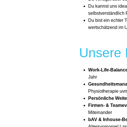
Du kannst uns idea
selbstverständlich
Du bist ein echter 
wertschätzend im U
Unsere 
Work-Life-Balanc
Jahr
Gesundheitsman
Physiotherapie uv
Persönliche Weite
Firmen- & Teamev
Miteinander
bAV & Inhouse-B
Altersvorsorge! La