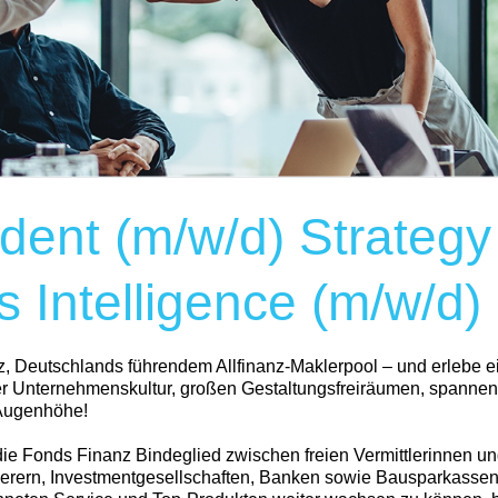
dent (m/w/d) Strategy
 Intelligence (m/w/d)
 Deutschlands führendem Allfinanz-Maklerpool – und erlebe e
ner Unternehmenskultur, großen Gestaltungsfreiräumen, spann
 Augenhöhe!
 die Fonds Finanz Bindeglied zwischen freien Vermittlerinnen und
herern, Investmentgesellschaften, Banken sowie Bausparkassen