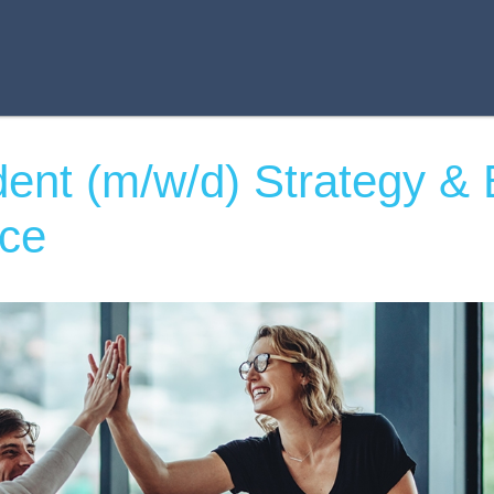
ent (m/w/d) Strategy &
nce