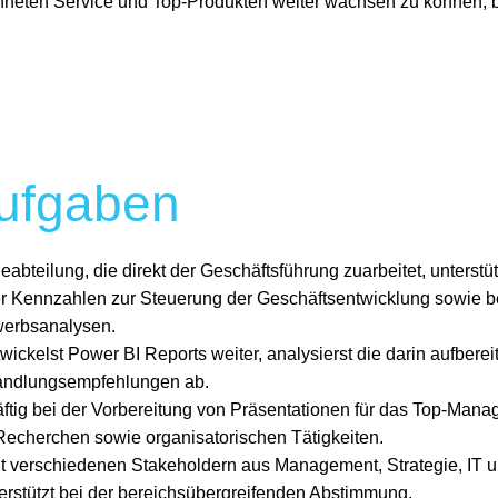
neten Service und Top-Produkten weiter wachsen zu können, 
ufgaben
ieabteilung, die direkt der Geschäftsführung zuarbeitet, unterstüt
r Kennzahlen zur Steuerung der Geschäftsentwicklung sowie b
werbsanalysen.
twickelst Power BI Reports weiter, analysierst die darin aufberei
Handlungsempfehlungen ab.
räftig bei der Vorbereitung von Präsentationen für das Top-Mana
echerchen sowie organisatorischen Tätigkeiten.
it verschiedenen Stakeholdern aus Management, Strategie, IT
stützt bei der bereichsübergreifenden Abstimmung.