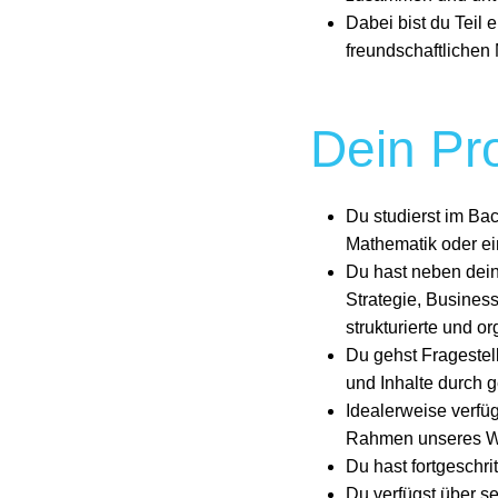
Dabei bist du Teil 
freundschaftlichen 
Dein Pro
Du studierst im Ba
Mathematik oder ei
Du hast neben dein
Strategie, Busines
strukturierte und o
Du gehst Fragestel
und Inhalte durch 
Idealerweise verfüg
Rahmen unseres We
Du hast fortgeschr
Du verfügst über s