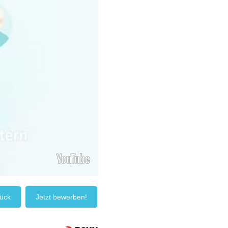
ück
Jetzt bewerben!