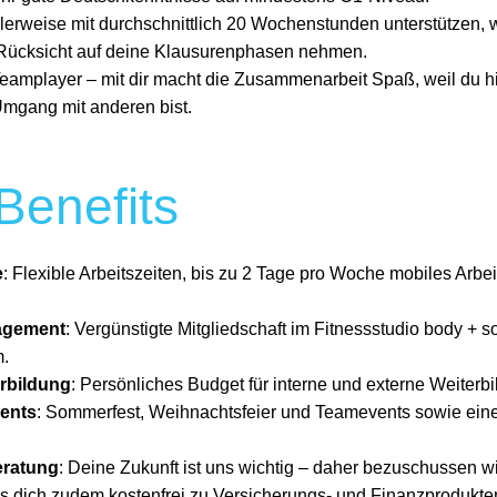
lerweise mit durchschnittlich 20 Wochenstunden unterstützen, 
 Rücksicht auf deine Klausurenphasen nehmen.
Teamplayer – mit dir macht die Zusammenarbeit Spaß, weil du hi
mgang mit anderen bist.
Benefits
e
: Flexible Arbeitszeiten, bis zu 2 Tage pro Woche mobiles Arbe
agement
: Vergünstigte Mitgliedschaft im Fitnessstudio body + 
m.
rbildung
: Persönliches Budget für interne und externe Weiter
ents
: Sommerfest, Weihnachtsfeier und Teamevents sowie eine 
eratung
: Deine Zukunft ist uns wichtig – daher bezuschussen wi
ss dich zudem kostenfrei zu Versicherungs- und Finanzprodukte